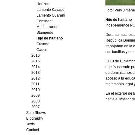
Horizon
Lamento Kayapó
Foto: Pery Jiméne
Lamento Guaraní
Hijo de haitiano
Continent
Independence POP
Mediterráneo
Stampede
Durante muchos añ
Hijo de haitiano
República Dominic
Gusano
trabajaban en la 
Cauce
sus familias y no 
2016
2015
El 10 de Diciembr
2014
que “suspende pro
2013
de dominicanos de
2012
acceso a la educa
2011
matrimonio legal 
2010
En el exterior de
2009
hacia el interior
2008
2007
Solo Shows
Biography
Texts
Contact