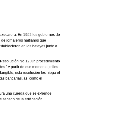
 azucarera. En 1952 los gobiernos de
 de jornaleros haitianos que
stablecieron en los bateyes junto a
a Resolución No.12, un procedimiento
es.” A partir de ese momento, miles
ngible, esta resolución les niega el
tas bancarias, así como el
tura una cuerda que se extiende
e sacado de la edificación.