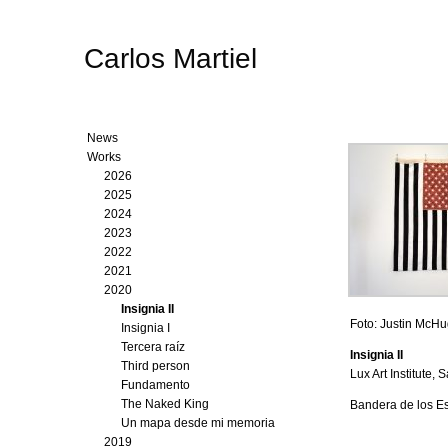
Carlos Martiel
News
Works
2026
2025
2024
2023
2022
2021
2020
Insignia II
Foto: Justin McH
Insignia I
Tercera raíz
Insignia II
Third person
Lux Art Institute,
Fundamento
The Naked King
Bandera de los Es
Un mapa desde mi memoria
2019