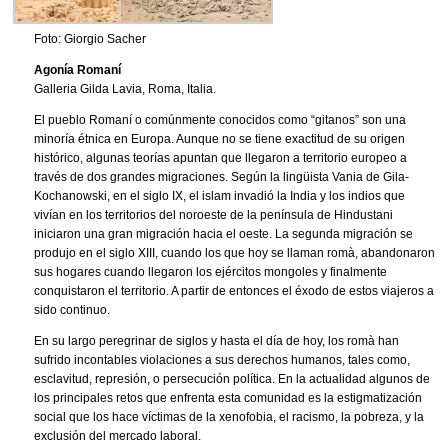
Foto: Giorgio Sacher
Agonía Romaní
Galleria Gilda Lavia, Roma, Italia.
El pueblo Romaní o comúnmente conocidos como “gitanos” son una
minoría étnica en Europa. Aunque no se tiene exactitud de su origen
histórico, algunas teorías apuntan que llegaron a territorio europeo a
través de dos grandes migraciones. Según la lingüista Vania de Gila-
Kochanowski, en el siglo IX, el islam invadió la India y los indios que
vivían en los territorios del noroeste de la península de Hindustani
iniciaron una gran migración hacia el oeste. La segunda migración se
produjo en el siglo XIII, cuando los que hoy se llaman romà, abandonaron
sus hogares cuando llegaron los ejércitos mongoles y finalmente
conquistaron el territorio. A partir de entonces el éxodo de estos viajeros a
sido continuo.
En su largo peregrinar de siglos y hasta el día de hoy, los romà han
sufrido incontables violaciones a sus derechos humanos, tales como,
esclavitud, represión, o persecución política. En la actualidad algunos de
los principales retos que enfrenta esta comunidad es la estigmatización
social que los hace víctimas de la xenofobia, el racismo, la pobreza, y la
exclusión del mercado laboral.