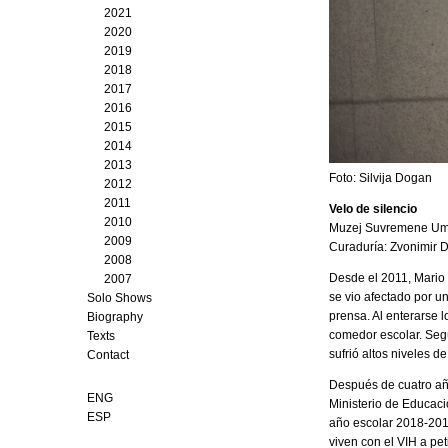
2021
2020
2019
2018
2017
2016
2015
2014
2013
Foto: Silvija Dogan
2012
2011
Velo de silencio
2010
Muzej Suvremene Umje
2009
Curaduría: Zvonimir 
2008
Desde el 2011, Mario
2007
se vio afectado por u
Solo Shows
prensa. Al enterarse 
Biography
comedor escolar. Seg
Texts
sufrió altos niveles 
Contact
Después de cuatro años
ENG
Ministerio de Educaci
ESP
año escolar 2018-201
viven con el VIH a pe