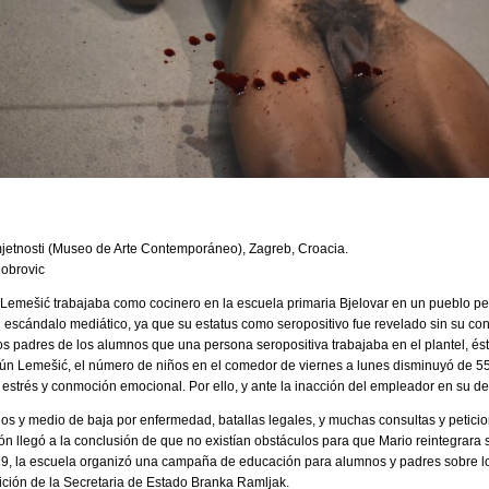
tnosti (Museo de Arte Contemporáneo), Zagreb, Croacia.
Dobrovic
 Lemešić trabajaba como cocinero en la escuela primaria Bjelovar en un pueblo p
n escándalo mediático, ya que su estatus como seropositivo fue revelado sin su cons
los padres de los alumnos que una persona seropositiva trabajaba en el plantel, é
ún Lemešić, el número de niños en el comedor de viernes a lunes disminuyó de 
de estrés y conmoción emocional. Por ello, y ante la inacción del empleador en su 
 y medio de baja por enfermedad, batallas legales, y muchas consultas y peticiones
ón llegó a la conclusión de que no existían obstáculos para que Mario reintegrara 
9, la escuela organizó una campaña de educación para alumnos y padres sobre l
tición de la Secretaria de Estado Branka Ramljak.