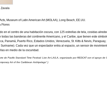
o Zavala
 Acts, Museum of Latin American Art (MOLAA), Long Beach, EE.UU.
a Flores
 en el centro de una habitación oscura, con 125 estrellas de tela, cosidas alreded
e todas las banderas del continente Americano, y el Caribe, que tienen este símbol
a, Panamá, Puerto Rico, Estados Unidos, Venezuela, St. Kitts & Nevis, Paraguay
y Suriname). Cada vez que un espectador entra al espacio, un sensor de movimien
ellas en medio de la oscuridad.
te de Pacific Standard Time Festival: Live Art LA/LA, organizado por REDCAT con el apoyo de Ge
mporary Art of the Caribbean Archipelago”.)