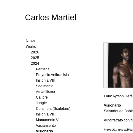
Carlos Martiel
News
Works
2026
2025
2024
Periferia
Proyecto Antirracista
Insignia VIII
Sedimento
Amarillismo
Foto: Ayrson Herác
Calibre
Jungle
Visionario
Continent (Sculpture)
Salvador de Bahia,
Insignia VII
Monumento V
Autorretrato con d
Vaciamiento
Impresión fotográfic
Visionario