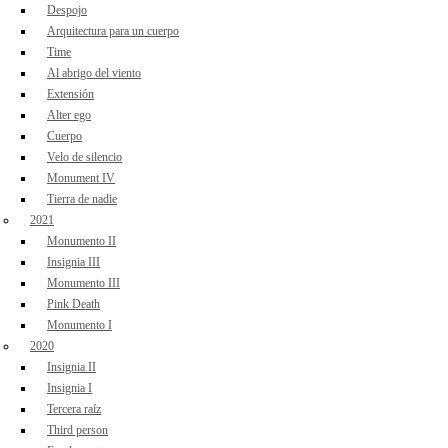
Despojo
Arquitectura para un cuerpo
Time
Al abrigo del viento
Extensión
Alter ego
Cuerpo
Velo de silencio
Monument IV
Tierra de nadie
2021
Monumento II
Insignia III
Monumento III
Pink Death
Monumento I
2020
Insignia II
Insignia I
Tercera raíz
Third person