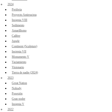
2024
Periferia
Proyecto Antirracista
Insignia VIII
Sedimento
Amarillismo
Calibre
Jungle
Continent (Sculpture)
Insignia VII
Monumento V
Vaciamiento
Visionario
Tierra de nadie (2024)
2023
Great Nation
Nobody
Posesión
Gran poder
Insignia V
2022