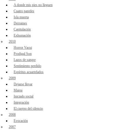
A donde mis pies no lleguen
Cuatro paredes
Isla muerta
Derrames
Capitulación
Exhumación
2010
Horror Vacui
Prodigal Son
Lazos de sangre
Sentimiento perdido
Espíritus acuartelados
2009
Dejarse llevar
Marea
Iniciado social
Integración
El cuerpo del silencio
2008
Evocación
2007