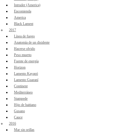
Intruder (America)
Encomienda
America
Black Lament
2017
Línea de fuego
Anatomía de un disidente
Hacerse olvido
Peso muerto
Fuente de energía
Horizon
Lamento Kayapó
Lamento Guaraní
Continent
Mediterráneo
Stampede
Hijo de haitiano
Gusano
Cauce
2016
Mar sin orillas