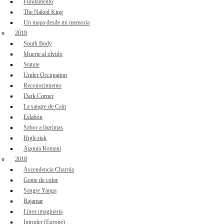
Fundamento
The Naked King
Un mapa desde mi memoria
2019
South Body
Muerte al olvido
Statute
Under Occupation
Reconocimiento
Dark Corner
La sangre de Caín
Eslabón
Sabor a lágrimas
High-risk
Agonía Romaní
2018
Ascendencia Charrúa
Gente de color
Sangre Yanga
Bajamar
Línea imaginaria
Intruder (Europe)