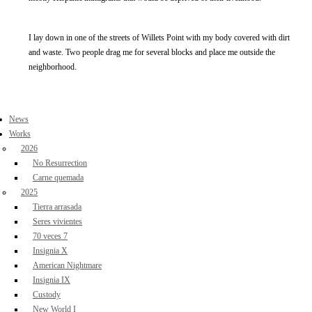
I lay down in one of the streets of Willets Point with my body covered with dirt
and waste. Two people drag me for several blocks and place me outside the
neighborhood.
News
Works
2026
No Resurrection
Carne quemada
2025
Tierra arrasada
Seres vivientes
70 veces 7
Insignia X
American Nightmare
Insignia IX
Custody
New World I