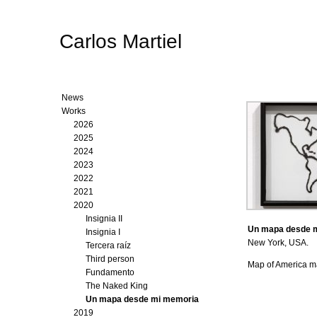
Carlos Martiel
News
Works
2026
2025
2024
2023
2022
2021
2020
Insignia II
Un mapa desde 
Insignia I
New York, USA.
Tercera raíz
Third person
Map of America m
Fundamento
The Naked King
Un mapa desde mi memoria
2019